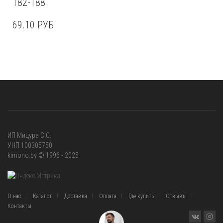
182-188
69.10
РУБ.
ИП Мицура С.С.
УНП 100305750
kimono.by © 1996 - 2025
О нас
Каталог
Доставка
Оплата
Где купить
Отзывы
Контакты